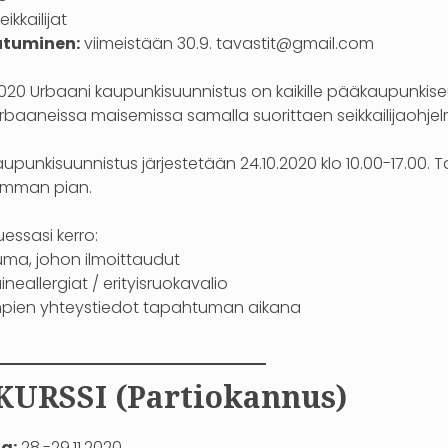
eikkailijat
utuminen:
viimeistään 30.9. tavastit@gmail.com
0 Urbaani kaupunkisuunnistus on kaikille pääkaupunkiseudu
urbaaneissa maisemissa samalla suorittaen seikkailijaohjel
upunkisuunnistus järjestetään 24.10.2020 klo 10.00-17.00. T
imman pian.
uessasi kerro:
ma, johon ilmoittaudut
neallergiat / erityisruokavalio
pien yhteystiedot tapahtuman aikana
—————————–
KURSSI (Partiokannus)
a:
28.-29.11.2020