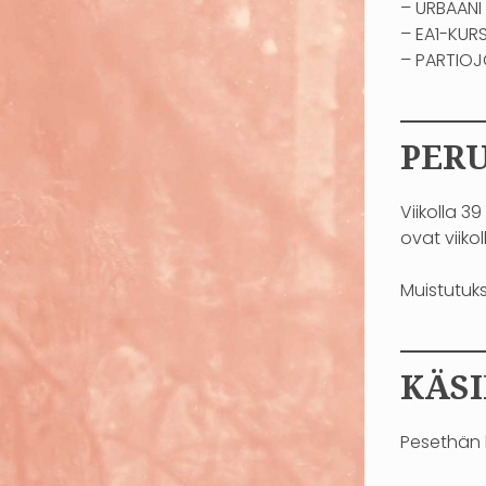
– URBAANI
– EA1-KURSS
– PARTIOJ
——
PERU
Viikolla 3
ovat viiko
Muistutuks
——
KÄSI
Pesethän k