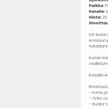
Paikka:
P
Kenelle:
S
Hinta:
25 
Ilmoitta
EA1-kurssi
ensiavun 
hätätilant
Kurssin kä
osallistum
Kurssilla e
Ilmoittaut
– Kurssi, 
– Onko osa
– Ruoka-ai