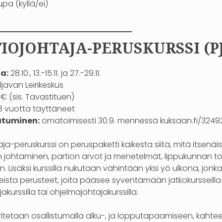
pa (kyllä/ei)
—————————–
IOJOHTAJA-PERUSKURSSI (PJ-
a:
28.10., 13.-15.11. ja 27.-29.11.
ljavan Leirikeskus
€ (sis. Tavastituen)
8 vuotta täyttäneet
utuminen:
omatoimisesti 30.9. mennessä kuksaan.fi/3249
aja-peruskurssi on peruspaketti kaikesta siitä, mitä itsenäis
n johtaminen, partion arvot ja menetelmät, lippukunnan to
. Lisäksi kurssilla nukutaan vähintään yksi yö ulkona, jonka
eista perusteet, joita pääsee syventämään jatkokursseilla
akurssilla tai ohjelmajohtajakurssilla.
ritetaan osallistumalla alku-, ja lopputapaamiseen, kahteen 