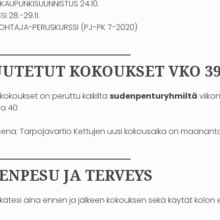
 KAUPUNKISUUNNISTUS 24.10.
I 28.-29.11.
OHTAJA-PERUSKURSSI (PJ-PK 7-2020)
—————————–
UTETUT KOKOUKSET VKO 3
9 kokoukset on peruttu kaikilta
sudenpenturyhmiltä
viiko
lla 40
ena: Tarpojavartio Kettujen uusi kokousaika on maanantais
—————————–
ENPESU JA TERVEYS
ätesi aina ennen ja jälkeen kokouksen sekä käytät kolon e