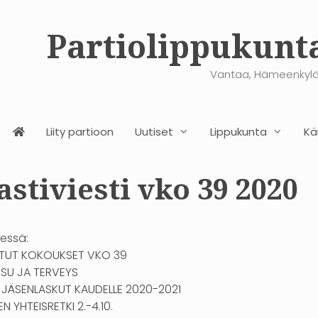
Partiolippukunta
Vantaa, Hämeenkylä
Liity partioon
Uutiset
Lippukunta
K
astiviesti vko 39 2020
eessä:
ETUT KOKOUKSET VKO 39
ESU JA TERVEYS
 JÄSENLASKUT KAUDELLE 2020-2021
N YHTEISRETKI 2.-4.10.