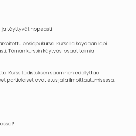
a ja täyttyvät nopeasti
arkoitettu ensiapukurssi. Kurssilla käydään läpi
ti. Tämän kurssin käytyäsi osaat toimia
otta. Kurssitodistuksen saaminen edellyttää
et partiolaiset ovat etusijalla ilmoittautumisessa.
imassa?