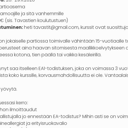
artioasema
amoajille ja sitä vanhemmille
€ (sis. Tavastien koulutustuen)
utuminen:
heti tavastit@gmail.com, kurssit ovat suosittuj
 on jokaiselle partiossa toimivalle vähintään 15-vuotiaalle t
perusteet aina haavan sitomisesta maallikkoelvytykseen as
eessa kotona, tien päällä tai vaikka kesäleirillä.
ynyt saa itselleen EA1-todistuksen, joka on voimassa 3 vu
ista koko kurssille, korvausmahdollisuutta ei ole. Vantaalais
i yövytä.
uessasi kerro:
johon ilmoittaudut
llistujalla jo ennestään EA-todistus? Mihin asti se on vo
neallergiat ja erityisruokavalio