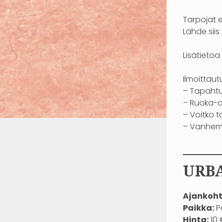
Tarpojat e
Lähde siis
Lisätieto
Ilmoittaut
– Tapahtu
– Ruoka-ai
– Voitko 
– Vanhem
——
URBA
Ajankoht
Paikka:
P
Hinta:
10 