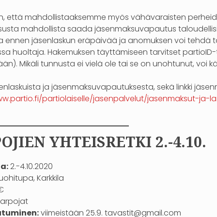
än, että mahdollistaaksemme myös vähävaraisten perheide
usta mahdollista saada jäsenmaksuvapautus taloudellisin, 
 ennen jäsenlaskun eräpäivää ja anomuksen voi tehdä täys
sa huoltaja. Hakemuksen täyttämiseen tarvitset partioID-
ään). Mikäli tunnusta ei vielä ole tai se on unohtunut, vo
senlaskuista ja jäsenmaksuvapautuksesta, sekä linkki jä
w.partio.fi/partiolaiselle/jasenpalvelut/jasenmaksut-ja-l
—————————–
OJIEN YHTEISRETKI 2.-4.10.
a:
2.-4.10.2020
ohitupa, Karkkila
€
arpojat
utuminen:
viimeistään 25.9. tavastit@gmail.com