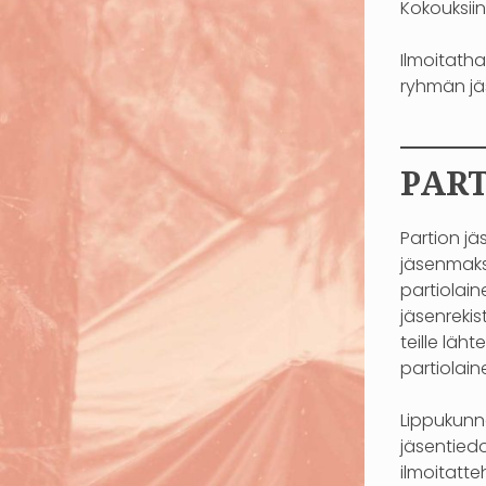
Kokouksiin
Ilmoitatha
ryhmän jä
——
PART
Partion j
jäsenmaks
partiolai
jäsenreki
teille läh
partiolain
Lippukunn
jäsentiedo
ilmoitatte