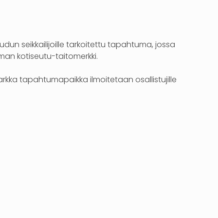
n seikkailijoille tarkoitettu tapahtuma, jossa
man kotiseutu-taitomerkki.
arkka tapahtumapaikka ilmoitetaan osallistujille