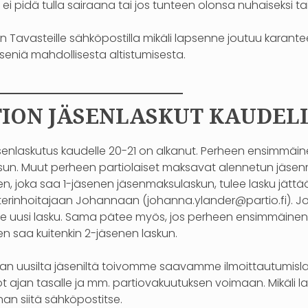
 ei pidä tulla sairaana tai jos tunteen olonsa nuhaiseksi ta
n Tavasteille sähköpostilla mikäli lapsenne joutuu karante
seniä mahdollisesta altistumisesta.
—————————–
ION JÄSENLASKUT KAUDELLE
äsenlaskutus kaudelle 20-21 on alkanut. Perheen ensimmäi
un. Muut perheen partiolaiset maksavat alennetun jäsen
nen, joka saa 1-jäsenen jäsenmaksulaskun, tulee lasku jät
sterinhoitajaan Johannaan (johanna.ylander@partio.fi). Jo
tee uusi lasku. Sama pätee myös, jos perheen ensimmäinen
en saa kuitenkin 2-jäsenen laskun.
an uusilta jäseniltä toivomme saavamme ilmoittautumis
t ajan tasalle ja mm. partiovakuutuksen voimaan. Mikäli l
han siitä sähköpostitse.