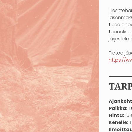
Tiesitteh
jäsenmaks
tulee anoa
tapaukses
järjestelm
Tietoa jä
https://ww
——
TARP
Ajankoht
Paikka:
Tu
Hinta:
15 
Kenelle:
T
Ilmoitta