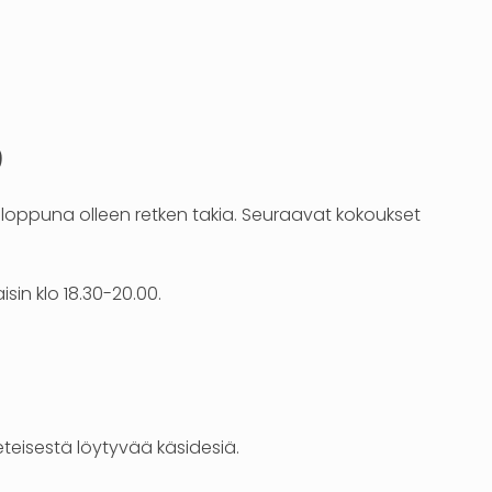
9
nloppuna olleen retken takia. Seuraavat kokoukset
in klo 18.30-20.00.
teisestä löytyvää käsidesiä.