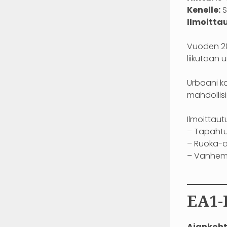
Kenelle:
S
Ilmoitta
Vuoden 202
liikutaan 
Urbaani ka
mahdollis
Ilmoittaut
– Tapahtu
– Ruoka-ai
– Vanhem
——
EA1-
Ajankoht