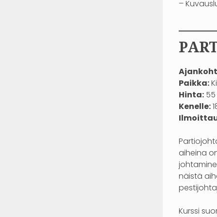
– Kuvauslu
——
PART
Ajankoht
Paikka:
Ki
Hinta:
55 
Kenelle:
1
Ilmoitta
Partiojoht
aiheina o
johtaminen
näistä aih
pestijohtaj
Kurssi suo