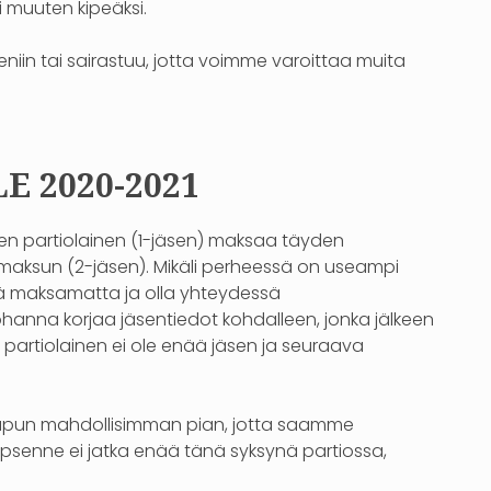
i muuten kipeäksi.
eniin tai sairastuu, jotta voimme varoittaa muita
 2020-2021
nen partiolainen (1-jäsen) maksaa täyden
maksun (2-jäsen). Mikäli perheessä on useampi
tää maksamatta ja olla yhteydessä
hanna korjaa jäsentiedot kohdalleen, jonka jälkeen
 partiolainen ei ole enää jäsen ja seuraava
lapun mahdollisimman pian, jotta saamme
apsenne ei jatka enää tänä syksynä partiossa,