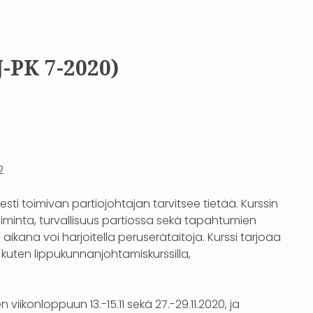
PK 7-2020)
2
esti toimivan partiojohtajan tarvitsee tietää. Kurssin
iminta, turvallisuus partiossa sekä tapahtumien
 aikana voi harjoitella peruserätaitoja. Kurssi tarjoaa
 kuten lippukunnanjohtamiskurssilla,
viikonloppuun 13.-15.11 sekä 27.-29.11.2020, ja