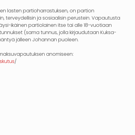
n lasten partioharrastuksen, on partion
terveydellisin ja sosiaalisin perustein. Vapautusta
i-ikäinen partiolainen itse tai alle 18-vuotiaan
tunnukset (sama tunnus, jolla kirjaudutaan Kuksa-
i kääntyä jälleen Johannan puoleen.
senmaksuvapautuksen anomiseen:
askutus
/