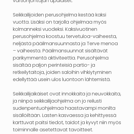
vartionjohtajan apulaiset.
Seikkailijoiden perusohjelma kestää kaksi
vuotta. Lisäksi on tarjolla ohjelmaa myös
kolmanneksi vuodeksi. Kaksivuotinen
perusohjelma koostuu tervetuloa-vaiheesta,
neljästä pääilmansuunnasta ja Terve menoa
– vaiheesta. Pääilmansuunnat sisältävät
parikymmentä aktiviteettia. Perusohjelma
sisältää paljon perinteisiä partio- ja
retkeilytaitoja, joiden saloihin vihkiytyminen
edellyttää usein ulos luontoon lähtemistä.
Seikkailijaikäiset ovat innokkaita ja neuvokkaita,
ja niinpä seikkailijaohjelma on jo reilusti
sudenpentuohjelmaa haastavampi monilta
sisällöiltään. Lasten kasvaessa ja kehittyessä
karttuvat paitsi tiedot, taidot ja kyvyt niin myös
toiminnalle asetettavat tavoitteet.