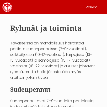
Siirry
Valikko
sisältöön
Ryhmät ja toiminta
Tavasteissa on mahdollisuus harrastaa
partiota sudenpennuissa (7-9-vuotiaat),
seikkailijoissa (10-12-vuotiaat), tarpojissa (13-
15-vuotiaat) ja samoajissa (15-17-vuotiaat).
Vaeltajat (18-22-vuotiaat) ja aikuiset johtavat
ryhmiä, mutta heille järjestetään myös
ajoittain jotain kivaa.
Sudenpennut
Sudenpennut ovat 7–9-vuotiaita partiolaisia,
joiden ryhmää kutsutaan laumaksi.