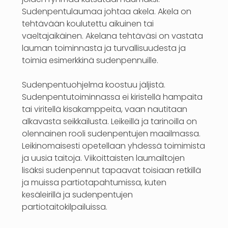
Sudenpentulaumaa johtaa akela. Akela on
tehtävään koulutettu aikuinen tai
vaeltajaikäinen. Akelana tehtäväsi on vastata
lauman toiminnasta ja turvallisuudesta ja
toimia esimerkkinä sudenpennuille.
Sudenpentuohjelma koostuu jäljistä.
Sudenpentutoiminnassa ei kiristellä hampaita
tai viritellä kisakamppeita, vaan nautitaan
alkavasta seikkailusta. Leikeillä ja tarinoilla on
olennainen rooli sudenpentujen maailmassa.
Leikinomaisesti opetellaan yhdessä toimimista
ja uusia taitoja. Viikoittaisten laumailtojen
lisäksi sudenpennut tapaavat toisiaan retkillä
ja muissa partiotapahtumissa, kuten
kesäleirillä ja sudenpentujen
partiotaitokilpailuissa.